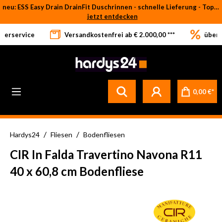
neu: ESS Easy Drain DrainFit Duschrinnen - schnelle Lieferung - Top-Preise
Zum Hauptinhalt springen
jetzt entdecken
eferservice
Versandkostenfrei ab € 2.000,00 ***
über 
0,00 €*
/
/
Hardys24
Fliesen
Bodenfliesen
CIR In Falda Travertino Navona R11
40 x 60,8 cm Bodenfliese
Bildergalerie überspringen