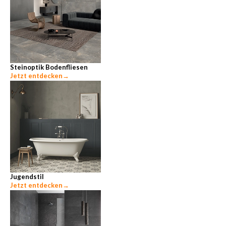
Steinoptik Bodenfliesen
Jetzt entdecken
→
Jugendstil
Jetzt entdecken
→