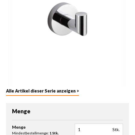
Alle Artikel dieser Serie anzeigen >
Menge
Produkt Anzahl: Gib den gewünschten Wert ein oder benutze die 
Menge
Stk.
Mindestbestellmenge:
1 Stk.