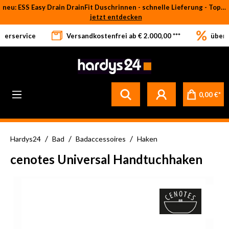
neu: ESS Easy Drain DrainFit Duschrinnen - schnelle Lieferung - Top-Preise
Zum Hauptinhalt springen
jetzt entdecken
eferservice
Versandkostenfrei ab € 2.000,00 ***
über 
Betrifft ausschließlich bei Bestellware-Fliesen: aufgrund der Werksferien in Italien und Spanien kommt es zu Verzögerungen bei der Verladung. Sämtliche Lagerware (sofort verfügbar) sowie alle anderen Produktgruppen versenden wir weiterhin regulär
0,00 €*
/
/
/
Hardys24
Bad
Badaccessoires
Haken
cenotes Universal Handtuchhaken
Bildergalerie überspringen