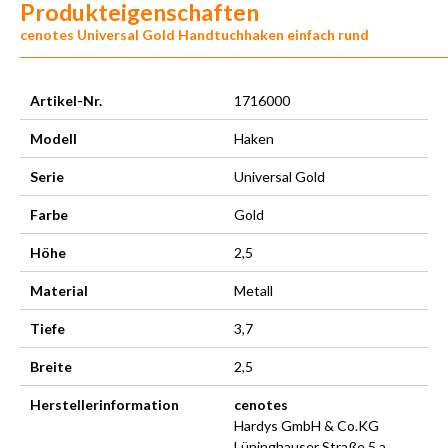
Produkteigenschaften
cenotes Universal Gold Handtuchhaken einfach rund
Artikel-Nr.
1716000
Modell
Haken
Serie
Universal Gold
Farbe
Gold
Höhe
2,5
Material
Metall
Tiefe
3,7
Breite
2,5
Herstellerinformation
cenotes
Hardys GmbH & Co.KG
Lüninghauser Straße 5 a