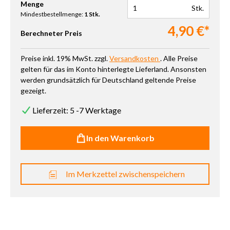
Produkt Anzahl: Gib den gewünschten Wert ein oder benutze die 
Menge
Stk.
Mindestbestellmenge:
1 Stk.
4,90 €*
Berechneter Preis
Preise inkl. 19% MwSt. zzgl.
Versandkosten
. Alle Preise
gelten für das im Konto hinterlegte Lieferland. Ansonsten
werden grundsätzlich für Deutschland geltende Preise
gezeigt.
Lieferzeit: 5 -7 Werktage
In den Warenkorb
Im Merkzettel zwischenspeichern