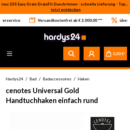
neu: ESS Easy Drain DrainFit Duschrinnen - schnelle Lieferung - Top-Preise
Zum Hauptinhalt springen
jetzt entdecken
eferservice
Versandkostenfrei ab € 2.000,00 ***
über 
Betrifft ausschließlich bei Bestellware-Fliesen: aufgrund der Werksferien in Italien und Spanien kommt es zu Verzögerungen bei der Verladung. Sämtliche Lagerware (sofort verfügbar) sowie alle anderen Produktgruppen versenden wir weiterhin regulär
0,00 €*
/
/
/
Hardys24
Bad
Badaccessoires
Haken
cenotes Universal Gold
Handtuchhaken einfach rund
Bildergalerie überspringen