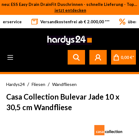
neu: ESS Easy Drain DrainFit Duschrinnen - schnelle Lieferung - Top-Preise
Zum Hauptinhalt springen
jetzt entdecken
eferservice
Versandkostenfrei ab € 2.000,00 ***
über 
Betrifft ausschließlich bei Bestellware-Fliesen: aufgrund der Werksferien in Italien und Spanien kommt es zu Verzögerungen bei der Verladung. Sämtliche Lagerware (sofort verfügbar) sowie alle anderen Produktgruppen versenden wir weiterhin regulär
0,00 €*
/
/
Hardys24
Fliesen
Wandfliesen
Casa Collection Bulevar Jade 10 x
30,5 cm Wandfliese
Bildergalerie überspringen