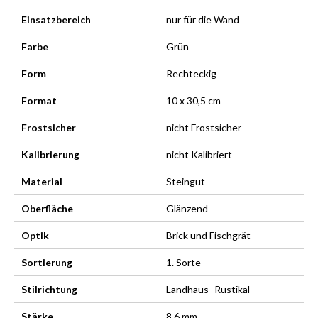
Einsatzbereich
nur für die Wand
Farbe
Grün
Form
Rechteckig
Format
10 x 30,5 cm
Frostsicher
nicht Frostsicher
Kalibrierung
nicht Kalibriert
Material
Steingut
Oberfläche
Glänzend
Optik
Brick und Fischgrät
Sortierung
1. Sorte
Stilrichtung
Landhaus- Rustikal
Stärke
8,6 mm