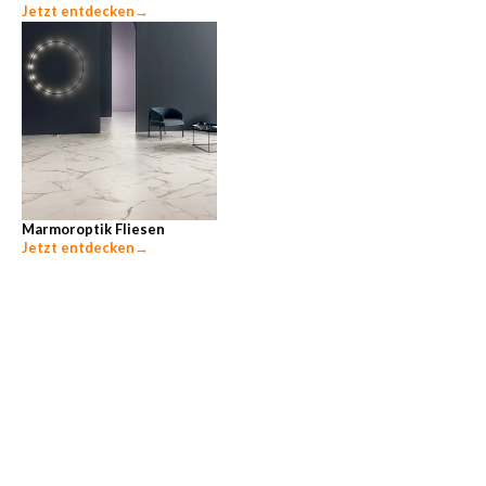
Jetzt entdecken
→
Marmoroptik Fliesen
Jetzt entdecken
→
Unsere beliebtesten Ratgeber-Themen
Zementschleier entfernen
→
Fliesen entfernen
→
Bodenfliesen verlegen
→
Wandfliesen verlegen
→