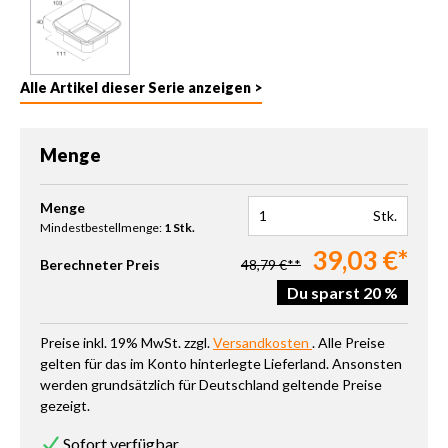
Alle Artikel dieser Serie anzeigen >
Menge
Produkt Anzahl: Gib den gewünschten Wert ein oder benutze die 
Menge
Stk.
Mindestbestellmenge:
1 Stk.
39,03 €*
Berechneter Preis
48,79 €**
Du sparst 20 %
Preise inkl. 19% MwSt. zzgl.
Versandkosten
. Alle Preise
gelten für das im Konto hinterlegte Lieferland. Ansonsten
werden grundsätzlich für Deutschland geltende Preise
gezeigt.
Sofort verfügbar