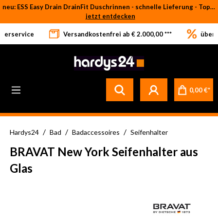
neu: ESS Easy Drain DrainFit Duschrinnen - schnelle Lieferung - Top-Preise
Zum Hauptinhalt springen
jetzt entdecken
eferservice
Versandkostenfrei ab € 2.000,00 ***
über 
0,00 €*
/
/
/
Hardys24
Bad
Badaccessoires
Seifenhalter
BRAVAT New York Seifenhalter aus
Glas
Bildergalerie überspringen