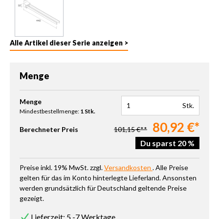
Alle Artikel dieser Serie anzeigen >
Menge
Produkt Anzahl: Gib den gewünschten Wert ein oder benutze die 
Menge
Stk.
Mindestbestellmenge:
1 Stk.
80,92 €*
Berechneter Preis
101,15 €**
Du sparst 20 %
Preise inkl. 19% MwSt. zzgl.
Versandkosten
. Alle Preise
gelten für das im Konto hinterlegte Lieferland. Ansonsten
werden grundsätzlich für Deutschland geltende Preise
gezeigt.
Lieferzeit: 5 -7 Werktage