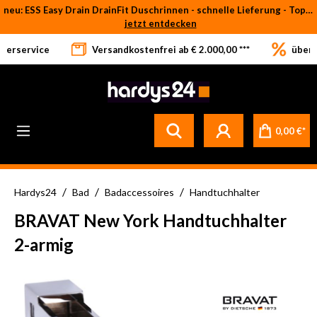
neu: ESS Easy Drain DrainFit Duschrinnen - schnelle Lieferung - Top-Preise
Zum Hauptinhalt springen
jetzt entdecken
eferservice
Versandkostenfrei ab € 2.000,00 ***
über 
0,00 €*
/
/
/
Hardys24
Bad
Badaccessoires
Handtuchhalter
BRAVAT New York Handtuchhalter
2-armig
Bildergalerie überspringen