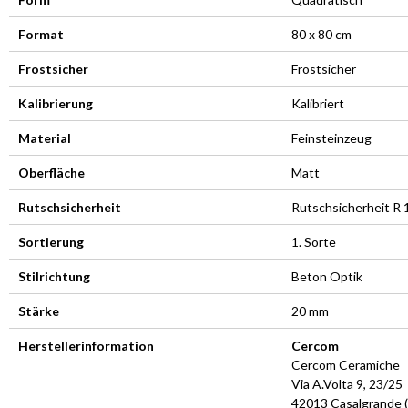
Format
80 x 80 cm
Frostsicher
Frostsicher
Kalibrierung
Kalibriert
Material
Feinsteinzeug
Oberfläche
Matt
Rutschsicherheit
Rutschsicherheit R 
Sortierung
1. Sorte
Stilrichtung
Beton Optik
Stärke
20 mm
Herstellerinformation
Cercom
Cercom Ceramiche
Via A.Volta 9, 23/25
42013 Casalgrande (