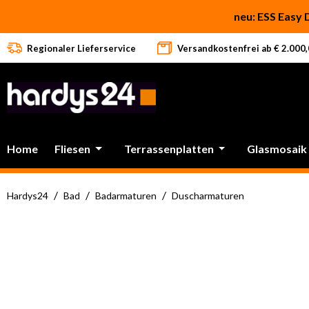
 Hauptinhalt springen
Zur Suche springen
Zur Hauptnavigation springen
neu: ESS Easy 
Regionaler Lieferservice
Versandkostenfrei ab € 2.000,0
Home
Fliesen
Terrassenplatten
Glasmosaik
/
/
/
Hardys24
Bad
Badarmaturen
Duscharmaturen
Bildergalerie überspringen