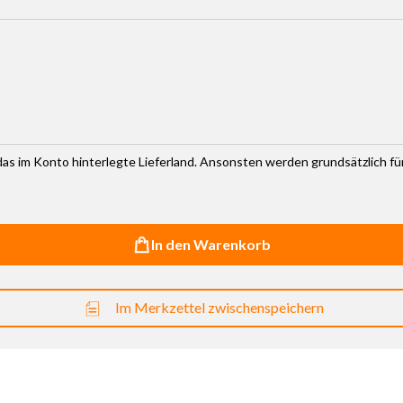
haltflächen um die Anzahl zu erhöhen oder zu reduzieren.
r das im Konto hinterlegte Lieferland. Ansonsten werden grundsätzlich f
In den Warenkorb
Im Merkzettel zwischenspeichern