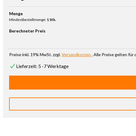
Produkt Anzahl: Gib den gewünschten Wert ein oder benutze die Sc
Menge
Mindestbestellmenge:
1 Stk.
Berechneter Preis
Preise inkl. 19% MwSt. zzgl.
Versandkosten
. Alle Preise gelten fü
Lieferzeit: 5 -7 Werktage