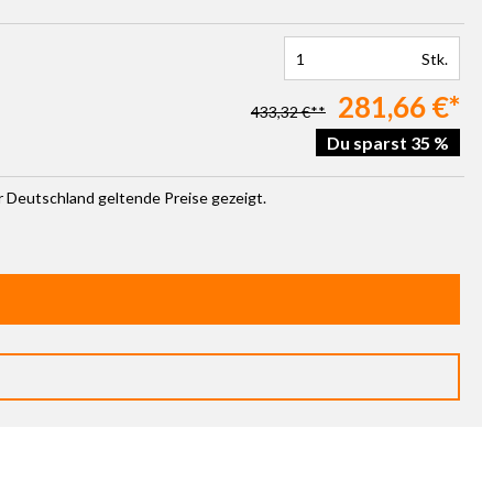
Stk.
281,66 €*
433,32 €**
Du sparst 35 %
ür Deutschland geltende Preise gezeigt.