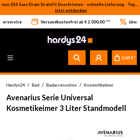
neu: ESS Easy Drain DrainFit Duschrinnen - schnelle Lieferung - Top-Preise
Zum Hauptinhalt springen
jetzt entdecken
eferservice
Versandkostenfrei ab € 2.000,00 ***
über 
0,00 €*
/
/
/
Hardys24
Bad
Badaccessoires
Kosmetikeimer
Avenarius Serie Universal
Kosmetikeimer 3 Liter Standmodell
Bildergalerie überspringen