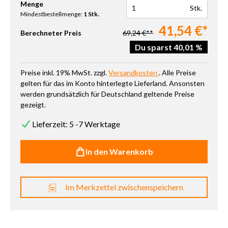
Produkt Anzahl: Gib den gewünschten Wert ein oder benutze die 
Menge
Stk.
Mindestbestellmenge:
1 Stk.
41,54 €*
Berechneter Preis
69,24 €**
Du sparst 40,01 %
Preise inkl. 19% MwSt. zzgl.
Versandkosten
. Alle Preise
gelten für das im Konto hinterlegte Lieferland. Ansonsten
werden grundsätzlich für Deutschland geltende Preise
gezeigt.
Lieferzeit: 5 -7 Werktage
In den Warenkorb
Im Merkzettel zwischenspeichern