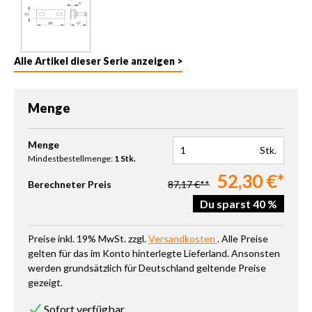
Alle Artikel dieser Serie anzeigen >
Menge
Produkt Anzahl: Gib den gewünschten Wert ein oder benutze die 
Menge
Stk.
Mindestbestellmenge:
1 Stk.
52,30 €*
Berechneter Preis
87,17 €**
Du sparst 40 %
Preise inkl. 19% MwSt. zzgl.
Versandkosten
. Alle Preise
gelten für das im Konto hinterlegte Lieferland. Ansonsten
werden grundsätzlich für Deutschland geltende Preise
gezeigt.
Sofort verfügbar