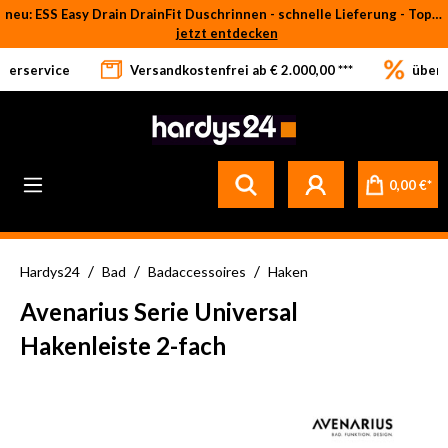
neu: ESS Easy Drain DrainFit Duschrinnen - schnelle Lieferung - Top-Preise
Zum Hauptinhalt springen
jetzt entdecken
eferservice
Versandkostenfrei ab € 2.000,00 ***
über 
0,00 €*
/
/
/
Hardys24
Bad
Badaccessoires
Haken
Avenarius Serie Universal
Hakenleiste 2-fach
Bildergalerie überspringen