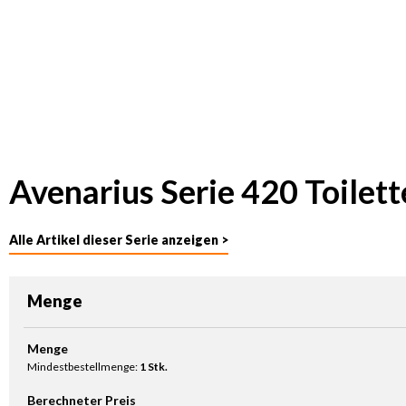
Avenarius Serie 420 Toilet
Alle Artikel dieser Serie anzeigen >
Menge
Produkt Anzahl: Gib den gewünschten Wert ein oder benutze die Sc
Menge
Mindestbestellmenge:
1 Stk.
Berechneter Preis