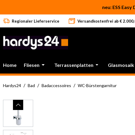
 Hauptinhalt springen
Zur Suche springen
Zur Hauptnavigation springen
neu: ESS Easy 
Regionaler Lieferservice
Versandkostenfrei ab € 2.000,0
Home
Fliesen
Terrassenplatten
Glasmosaik
/
/
/
Hardys24
Bad
Badaccessoires
WC-Bürstengarnitur
Bildergalerie überspringen