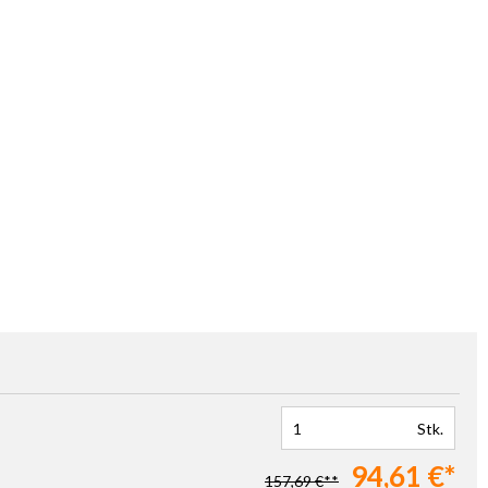
Stk.
94,61 €*
157,69 €**