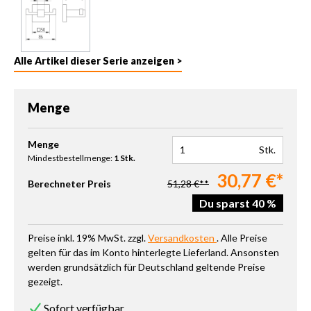
Alle Artikel dieser Serie anzeigen >
Menge
Produkt Anzahl: Gib den gewünschten Wert ein oder benutze die 
Menge
Stk.
Mindestbestellmenge:
1 Stk.
30,77 €*
Berechneter Preis
51,28 €**
Du sparst 40 %
Preise inkl. 19% MwSt. zzgl.
Versandkosten
. Alle Preise
gelten für das im Konto hinterlegte Lieferland. Ansonsten
werden grundsätzlich für Deutschland geltende Preise
gezeigt.
Sofort verfügbar