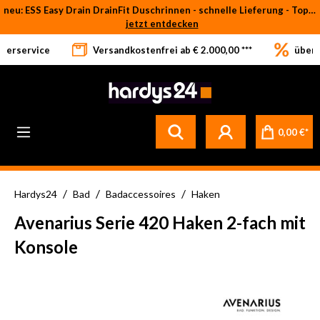
neu: ESS Easy Drain DrainFit Duschrinnen - schnelle Lieferung - Top-Preise
Zum Hauptinhalt springen
jetzt entdecken
eferservice
Versandkostenfrei ab € 2.000,00 ***
über 
Betrifft ausschließlich bei Bestellware-Fliesen: aufgrund der Werksferien in Italien und Spanien kommt es zu Verzögerungen bei der Verladung. Sämtliche Lagerware (sofort verfügbar) sowie alle anderen Produktgruppen versenden wir weiterhin regulär
0,00 €*
/
/
/
Hardys24
Bad
Badaccessoires
Haken
Avenarius Serie 420 Haken 2-fach mit
Konsole
Bildergalerie überspringen