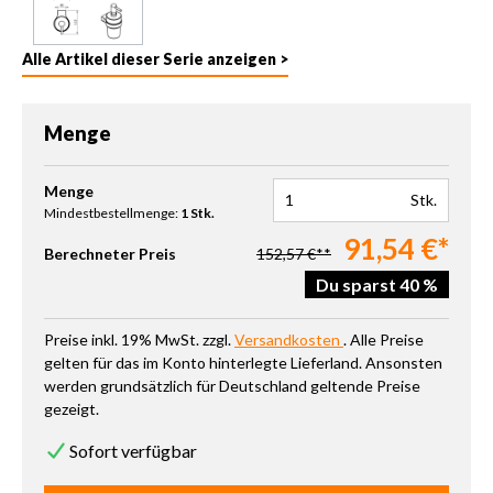
Alle Artikel dieser Serie anzeigen >
Menge
Produkt Anzahl: Gib den gewünschten Wert ein oder benutze die 
Menge
Stk.
Mindestbestellmenge:
1 Stk.
91,54 €*
Berechneter Preis
152,57 €**
Du sparst 40 %
Preise inkl. 19% MwSt. zzgl.
Versandkosten
. Alle Preise
gelten für das im Konto hinterlegte Lieferland. Ansonsten
werden grundsätzlich für Deutschland geltende Preise
gezeigt.
Sofort verfügbar