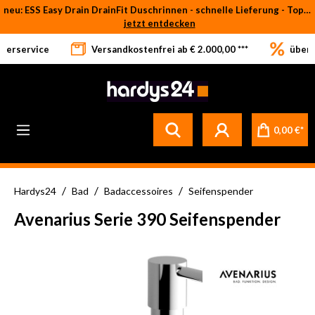
neu: ESS Easy Drain DrainFit Duschrinnen - schnelle Lieferung - Top-Preise
Zum Hauptinhalt springen
jetzt entdecken
eferservice
Versandkostenfrei ab € 2.000,00 ***
über 
0,00 €*
/
/
/
Hardys24
Bad
Badaccessoires
Seifenspender
Avenarius Serie 390 Seifenspender
Bildergalerie überspringen