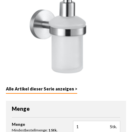
Alle Artikel dieser Serie anzeigen >
Menge
Produkt Anzahl: Gib den gewünschten Wert ein oder benutze die 
Menge
Stk.
Mindestbestellmenge:
1 Stk.