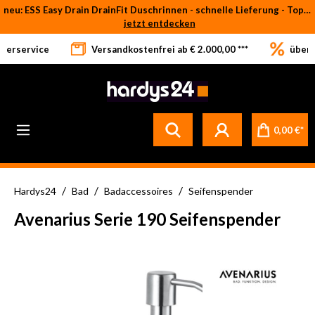
neu: ESS Easy Drain DrainFit Duschrinnen - schnelle Lieferung - Top-Preise
Zum Hauptinhalt springen
jetzt entdecken
eferservice
Versandkostenfrei ab € 2.000,00 ***
über 
Betrifft ausschließlich bei Bestellware-Fliesen: aufgrund der Werksferien in Italien und Spanien kommt es zu Verzögerungen bei der Verladung. Sämtliche Lagerware (sofort verfügbar) sowie alle anderen Produktgruppen versenden wir weiterhin regulär
0,00 €*
/
/
/
Hardys24
Bad
Badaccessoires
Seifenspender
Avenarius Serie 190 Seifenspender
Bildergalerie überspringen