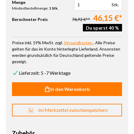
Produkt Anzahl: Gib den gewünschten Wert ein oder benutze die 
Menge
Stk.
Mindestbestellmenge:
1 Stk.
46,15 €*
Berechneter Preis
76,92 €**
Du sparst 40 %
Preise inkl. 19% MwSt. zzgl.
Versandkosten
. Alle Preise
gelten für das im Konto hinterlegte Lieferland. Ansonsten
werden grundsätzlich für Deutschland geltende Preise
gezeigt.
Lieferzeit: 5 -7 Werktage
In den Warenkorb
Im Merkzettel zwischenspeichern
Zubehör