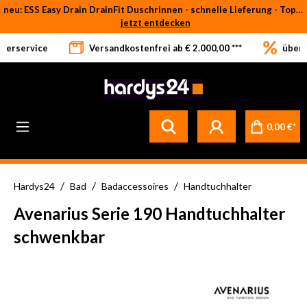
neu: ESS Easy Drain DrainFit Duschrinnen - schnelle Lieferung - Top-Preise
Zum Hauptinhalt springen
jetzt entdecken
eferservice
Versandkostenfrei ab € 2.000,00 ***
über 
Betrifft ausschließlich bei Bestellware-Fliesen: aufgrund der Werksferien in Italien und Spanien kommt es zu Verzögerungen bei der Verladung. Sämtliche Lagerware (sofort verfügbar) sowie alle anderen Produktgruppen versenden wir weiterhin regulär
0,00 €*
/
/
/
Hardys24
Bad
Badaccessoires
Handtuchhalter
Avenarius Serie 190 Handtuchhalter
schwenkbar
Bildergalerie überspringen