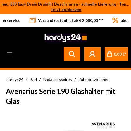
neu: ESS Easy Drain DrainFit Duschrinnen - schnelle Lieferung - Top-Preise
Zum Hauptinhalt springen
jetzt entdecken
eferservice
Versandkostenfrei ab € 2.000,00 ***
über 
0,00 €*
/
/
/
Hardys24
Bad
Badaccessoires
Zahnputzbecher
Avenarius Serie 190 Glashalter mit
Glas
Bildergalerie überspringen