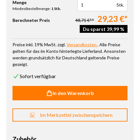
Produkt Anzahl: Gib den gewünschten Wert ein oder benutze die 
Menge
Stk.
Mindestbestellmenge:
1 Stk.
29,23 €*
Berechneter Preis
48,71 €**
Du sparst 39,99 %
Preise inkl. 19% MwSt. zzgl.
Versandkosten
. Alle Preise
gelten für das im Konto hinterlegte Lieferland. Ansonsten
werden grundsätzlich für Deutschland geltende Preise
gezeigt.
Sofort verfügbar
In den Warenkorb
Im Merkzettel zwischenspeichern
Zubehör