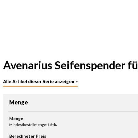
Avenarius Seifenspender f
Alle Artikel dieser Serie anzeigen >
Menge
Produkt Anzahl: Gib den gewünschten Wert ein oder benutze die Sc
Menge
Mindestbestellmenge:
1 Stk.
Berechneter Preis