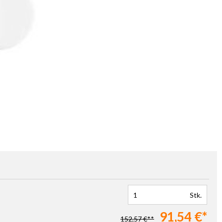
Stk.
91,54 €*
152,57 €**