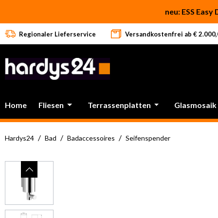
 Hauptinhalt springen
Zur Suche springen
Zur Hauptnavigation springen
neu: ESS Easy 
Regionaler Lieferservice
Versandkostenfrei ab € 2.000,0
Home
Fliesen
Terrassenplatten
Glasmosaik
/
/
/
Hardys24
Bad
Badaccessoires
Seifenspender
Bildergalerie überspringen