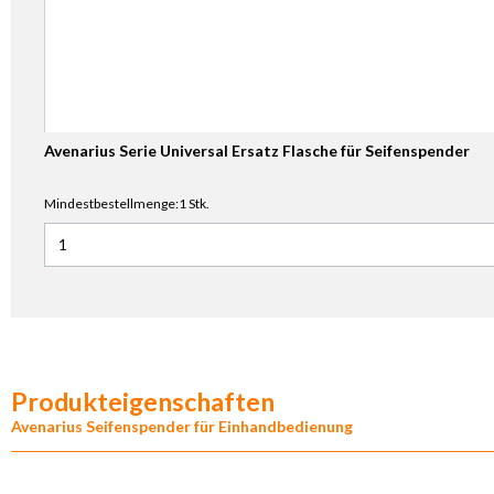
Avenarius Serie Universal Ersatz Flasche für Seifenspender
Mindestbestellmenge:1 Stk.
Anzahl für Avenarius Serie Universal Ersatz Flasche für Seif
Produkteigenschaften
Avenarius Seifenspender für Einhandbedienung