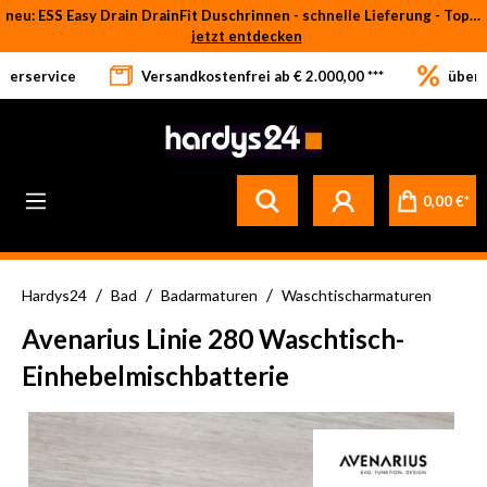
neu: ESS Easy Drain DrainFit Duschrinnen - schnelle Lieferung - Top-Preise
Zum Hauptinhalt springen
jetzt entdecken
eferservice
Versandkostenfrei ab € 2.000,00 ***
über 
0,00 €*
/
/
/
Hardys24
Bad
Badarmaturen
Waschtischarmaturen
Avenarius Linie 280 Waschtisch-
Einhebelmischbatterie
Bildergalerie überspringen