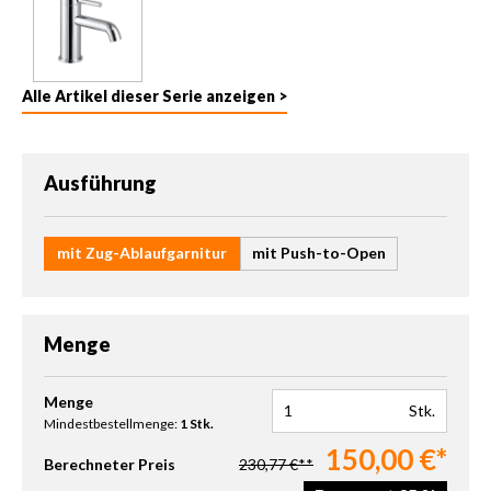
Alle Artikel dieser Serie anzeigen >
auswählen
Ausführung
mit Zug-Ablaufgarnitur
mit Push-to-Open
Menge
Produkt Anzahl: Gib den gewünschten Wert ein oder benutze die 
Menge
Stk.
Mindestbestellmenge:
1 Stk.
150,00 €*
Berechneter Preis
230,77 €**