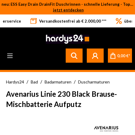
neu: ESS Easy Drain DrainFit Duschrinnen - schnelle Lieferung - Top-Preise
Zum Hauptinhalt springen
jetzt entdecken
eferservice
Versandkostenfrei ab € 2.000,00 ***
über 
Betrifft ausschließlich bei Bestellware-Fliesen: aufgrund der Werksferien in Italien und Spanien kommt es zu Verzögerungen bei der Verladung. Sämtliche Lagerware (sofort verfügbar) sowie alle anderen Produktgruppen versenden wir weiterhin regulär
0,00 €*
/
/
/
Hardys24
Bad
Badarmaturen
Duscharmaturen
Avenarius Linie 230 Black Brause-
Mischbatterie Aufputz
Bildergalerie überspringen