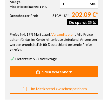
Produkt Anzahl: Gib den gewünschten Wert ein oder benutze die 
Menge
Stk.
Mindestbestellmenge:
1 Stk.
202,09 €*
Berechneter Preis
310,91 €**
Du sparst 35 %
Preise inkl. 19% MwSt. zzgl.
Versandkosten
. Alle Preise
gelten für das im Konto hinterlegte Lieferland. Ansonsten
werden grundsätzlich für Deutschland geltende Preise
gezeigt.
Lieferzeit: 5 -7 Werktage
In den Warenkorb
Im Merkzettel zwischenspeichern