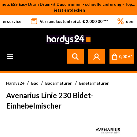
neu: ESS Easy Drain DrainFit Duschrinnen - schnelle Lieferung - Top-Preise
Zum Hauptinhalt springen
jetzt entdecken
eferservice
Versandkostenfrei ab € 2.000,00 ***
über 
Betrifft ausschließlich bei Bestellware-Fliesen: aufgrund der Werksferien in Italien und Spanien kommt es zu Verzögerungen bei der Verladung. Sämtliche Lagerware (sofort verfügbar) sowie alle anderen Produktgruppen versenden wir weiterhin regulär
0,00 €*
/
/
/
Hardys24
Bad
Badarmaturen
Bidetarmaturen
Avenarius Linie 230 Bidet-
Einhebelmischer
Bildergalerie überspringen