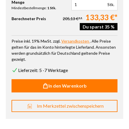
Produkt Anzahl: Gib den gewünschten Wert ein oder benutze die 
Menge
Stk.
Mindestbestellmenge:
1 Stk.
133,33 €*
Berechneter Preis
205,13 €**
Du sparst 35 %
Preise inkl. 19% MwSt. zzgl.
Versandkosten
. Alle Preise
gelten für das im Konto hinterlegte Lieferland. Ansonsten
werden grundsätzlich für Deutschland geltende Preise
gezeigt.
Lieferzeit: 5 -7 Werktage
In den Warenkorb
Im Merkzettel zwischenspeichern