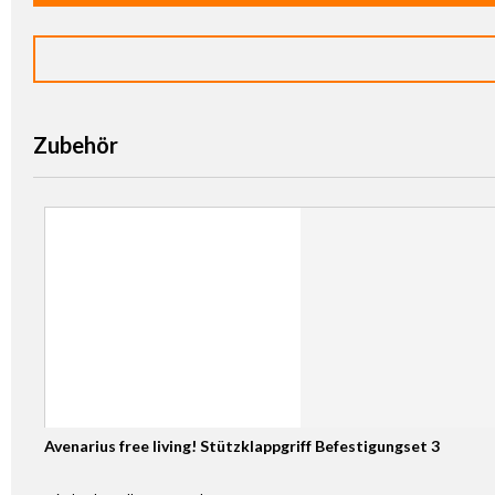
Zubehör
Avenarius free living! Stützklappgriff Befestigungset 3