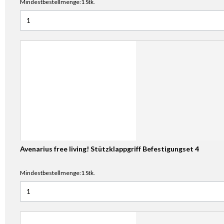
Mindestbestellmenge:1 Stk.
Anzahl für Avenarius free living! Stützklappgriff Befestigun
Avenarius free living! Stützklappgriff Befestigungset 4
Mindestbestellmenge:1 Stk.
Anzahl für Avenarius free living! Stützklappgriff Befestigun