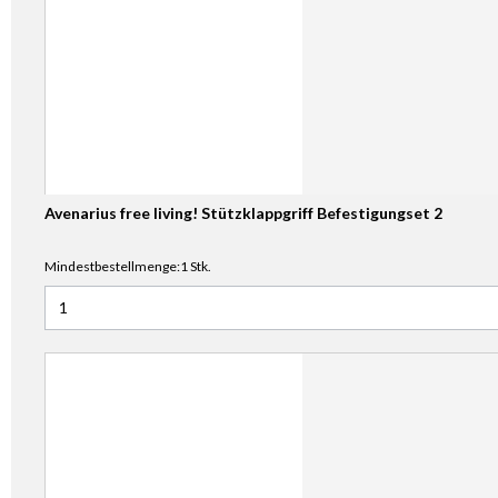
Avenarius free living! Stützklappgriff Befestigungset 2
Mindestbestellmenge:1 Stk.
Anzahl für Avenarius free living! Stützklappgriff Befestigun