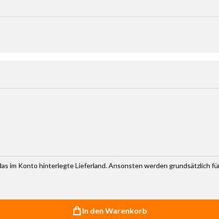
haltflächen um die Anzahl zu erhöhen oder zu reduzieren.
r das im Konto hinterlegte Lieferland. Ansonsten werden grundsätzlich f
In den Warenkorb