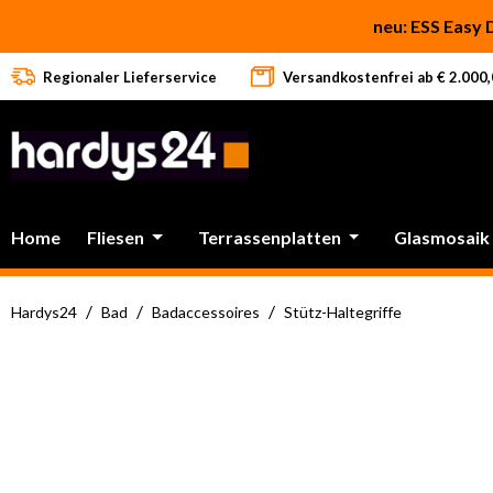
 Hauptinhalt springen
Zur Suche springen
Zur Hauptnavigation springen
neu: ESS Easy 
Regionaler Lieferservice
Versandkostenfrei ab € 2.000,0
Home
Fliesen
Terrassenplatten
Glasmosaik
/
/
/
Hardys24
Bad
Badaccessoires
Stütz-Haltegriffe
Bildergalerie überspringen