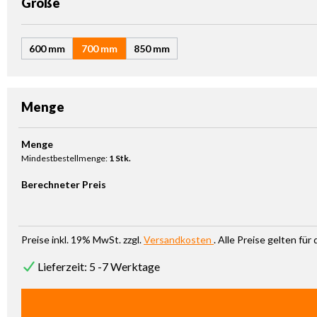
auswählen
Größe
600 mm
700 mm
850 mm
Menge
Produkt Anzahl: Gib den gewünschten Wert ein oder benutze die Sc
Menge
Mindestbestellmenge:
1 Stk.
Berechneter Preis
Preise inkl. 19% MwSt. zzgl.
Versandkosten
. Alle Preise gelten fü
Lieferzeit: 5 -7 Werktage