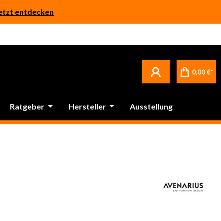
etzt entdecken
Betrifft ausschließlich bei Bestellware-Fliesen: aufgrund der Werksferien in Italien und Spanien kommt es zu Verzögerungen bei der Verladung. Sämtliche Lagerware (sofort verfügbar) sowie alle anderen Produktgruppen versenden wir weiterhin regulär
0,00 €*
Ratgeber
Hersteller
Ausstellung