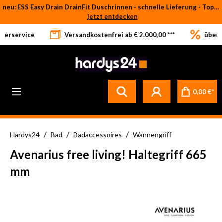
neu: ESS Easy Drain DrainFit Duschrinnen - schnelle Lieferung - Top-Preise
Zum Hauptinhalt springen
jetzt entdecken
eferservice
Versandkostenfrei ab € 2.000,00 ***
über 
0,00 €*
/
/
/
Hardys24
Bad
Badaccessoires
Wannengriff
Avenarius free living! Haltegriff 665
mm
Bildergalerie überspringen