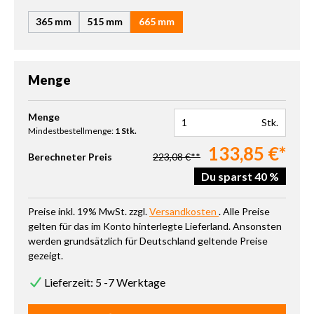
365 mm
515 mm
665 mm
Menge
Produkt Anzahl: Gib den gewünschten Wert ein oder benutze die 
Menge
Stk.
Mindestbestellmenge:
1 Stk.
133,85 €*
Berechneter Preis
223,08 €**
Du sparst 40 %
Preise inkl. 19% MwSt. zzgl.
Versandkosten
. Alle Preise
gelten für das im Konto hinterlegte Lieferland. Ansonsten
werden grundsätzlich für Deutschland geltende Preise
gezeigt.
Lieferzeit: 5 -7 Werktage