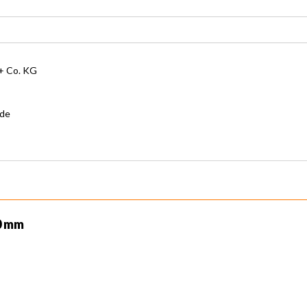
 Co. KG
.de
0 mm