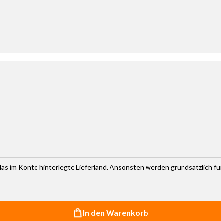
haltflächen um die Anzahl zu erhöhen oder zu reduzieren.
r das im Konto hinterlegte Lieferland. Ansonsten werden grundsätzlich f
In den Warenkorb