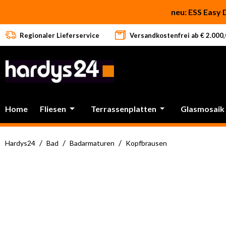
 Hauptinhalt springen
Zur Suche springen
Zur Hauptnavigation springen
neu: ESS Easy 
Regionaler Lieferservice
Versandkostenfrei ab € 2.000,0
Home
Fliesen
Terrassenplatten
Glasmosaik
/
/
/
Hardys24
Bad
Badarmaturen
Kopfbrausen
Bildergalerie überspringen