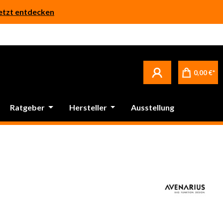
etzt entdecken
Betrifft ausschließlich bei Bestellware-Fliesen: aufgrund der Werksferien in Italien und Spanien kommt es zu Verzögerungen bei der Verladung. Sämtliche Lagerware (sofort verfügbar) sowie alle anderen Produktgruppen versenden wir weiterhin regulär
0,00 €*
Ratgeber
Hersteller
Ausstellung