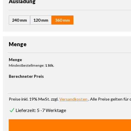
auswählen
Ausladung
240 mm
120 mm
360 mm
Menge
Produkt Anzahl: Gib den gewünschten Wert ein oder benutze die Sc
Menge
Mindestbestellmenge:
1 Stk.
Berechneter Preis
Preise inkl. 19% MwSt. zzgl.
Versandkosten
. Alle Preise gelten fü
Lieferzeit: 5 -7 Werktage