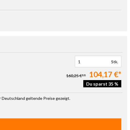
Stk.
104,17 €*
160,25 €**
Du sparst 35 %
ür Deutschland geltende Preise gezeigt.