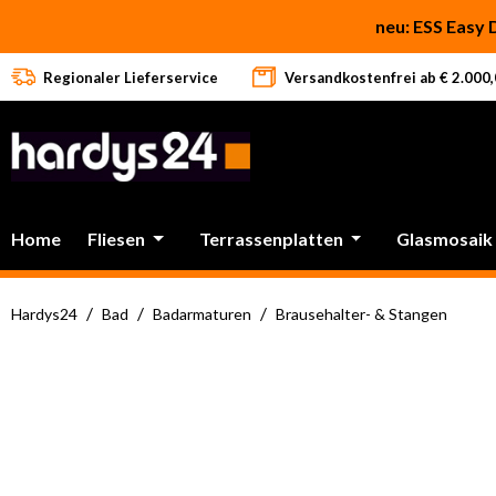
 Hauptinhalt springen
Zur Suche springen
Zur Hauptnavigation springen
neu: ESS Easy 
Regionaler Lieferservice
Versandkostenfrei ab € 2.000,0
Home
Fliesen
Terrassenplatten
Glasmosaik
/
/
/
Hardys24
Bad
Badarmaturen
Brausehalter- & Stangen
Bildergalerie überspringen