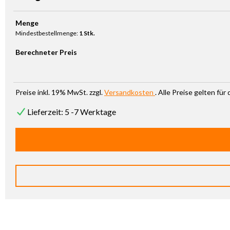
Produkt Anzahl: Gib den gewünschten Wert ein oder benutze die Sc
Menge
Mindestbestellmenge:
1 Stk.
Berechneter Preis
Preise inkl. 19% MwSt. zzgl.
Versandkosten
. Alle Preise gelten fü
Lieferzeit: 5 -7 Werktage