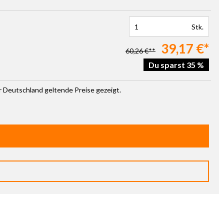
Stk.
39,17 €*
60,26 €**
Du sparst 35 %
ür Deutschland geltende Preise gezeigt.