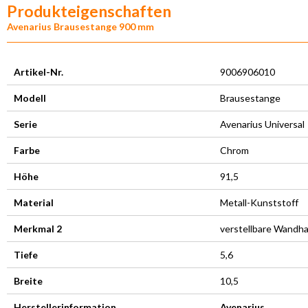
Produkteigenschaften
Avenarius Brausestange 900 mm
Artikel-Nr.
9006906010
Modell
Brausestange
Serie
Avenarius Universal
Farbe
Chrom
Höhe
91,5
Material
Metall-Kunststoff
Merkmal 2
verstellbare Wandha
Tiefe
5,6
Breite
10,5
Herstellerinformation
Avenarius