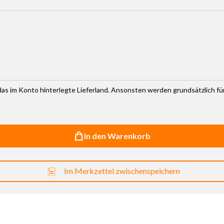
haltflächen um die Anzahl zu erhöhen oder zu reduzieren.
r das im Konto hinterlegte Lieferland. Ansonsten werden grundsätzlich f
In den Warenkorb
Im Merkzettel zwischenspeichern