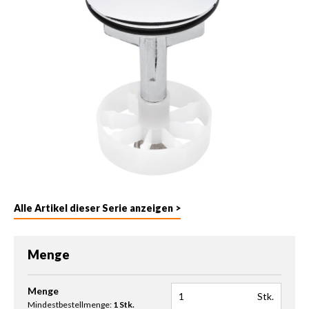
Alle Artikel dieser Serie anzeigen >
Menge
Produkt Anzahl: Gib den gewünschten Wert ein oder benutze die 
Menge
Stk.
Mindestbestellmenge:
1 Stk.