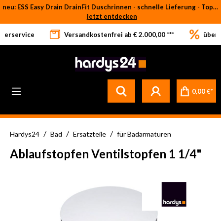
neu: ESS Easy Drain DrainFit Duschrinnen - schnelle Lieferung - Top-Preise
Zum Hauptinhalt springen
jetzt entdecken
eferservice
Versandkostenfrei ab € 2.000,00 ***
über 
0,00 €*
/
/
/
Hardys24
Bad
Ersatzteile
für Badarmaturen
Ablaufstopfen Ventilstopfen 1 1/4"
Bildergalerie überspringen