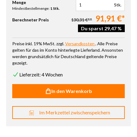
Produkt Anzahl: Gib den gewünschten Wert ein oder benutze die 
Menge
Stk.
Mindestbestellmenge:
1 Stk.
91,91 €*
Berechneter Preis
130,31 €**
Du sparst 29,47 %
Preise inkl. 19% MwSt. zzgl.
Versandkosten
. Alle Preise
gelten für das im Konto hinterlegte Lieferland. Ansonsten
werden grundsätzlich für Deutschland geltende Preise
gezeigt.
Lieferzeit: 4 Wochen
In den Warenkorb
Im Merkzettel zwischenspeichern