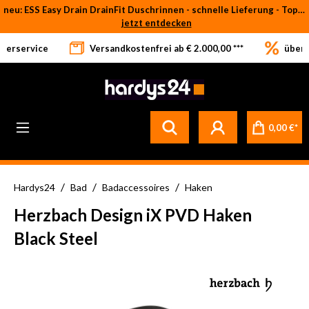
neu: ESS Easy Drain DrainFit Duschrinnen - schnelle Lieferung - Top-Preise
Zum Hauptinhalt springen
jetzt entdecken
eferservice
Versandkostenfrei ab € 2.000,00 ***
über 
0,00 €*
/
/
/
Hardys24
Bad
Badaccessoires
Haken
Herzbach Design iX PVD Haken
Black Steel
Bildergalerie überspringen