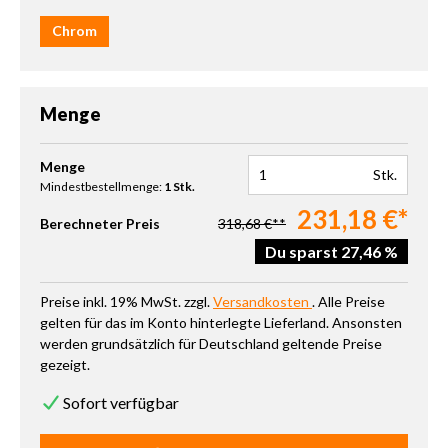
Chrom
Menge
Produkt Anzahl: Gib den gewünschten Wert ein oder benutze die 
Menge
Stk.
Mindestbestellmenge:
1 Stk.
231,18 €*
Berechneter Preis
318,68 €**
Du sparst 27,46 %
Preise inkl. 19% MwSt. zzgl.
Versandkosten
. Alle Preise
gelten für das im Konto hinterlegte Lieferland. Ansonsten
werden grundsätzlich für Deutschland geltende Preise
gezeigt.
Sofort verfügbar