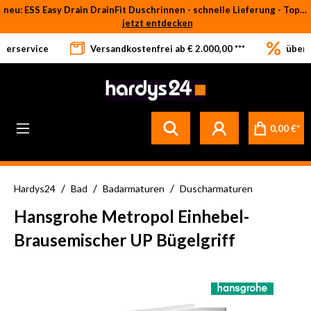
neu: ESS Easy Drain DrainFit Duschrinnen - schnelle Lieferung - Top-Preise
Zum Hauptinhalt springen
jetzt entdecken
eferservice
Versandkostenfrei ab € 2.000,00 ***
über 
0,00 €*
/
/
/
Hardys24
Bad
Badarmaturen
Duscharmaturen
Hansgrohe Metropol Einhebel-
Brausemischer UP Bügelgriff
Bildergalerie überspringen