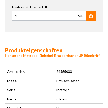
Mindestbestellmenge:1 Stk.
Stk.
Anzahl für Hansgrohe ibox universal
Produkteigenschaften
Hansgrohe Metropol Einhebel-Brausemischer UP Bügelgriff
Artikel-Nr.
74565000
Modell
Brausemischer
Serie
Metropol
Farbe
Chrom