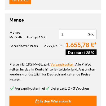
bis 100 cm
Menge
Produkt Anzahl: Gib den gewünschten Wert ein oder benutze die 
Menge
Stk.
Mindestbestellmenge:
1 Stk.
1.655,78 €*
Berechneter Preis
2.299,69 €**
Du sparst 28 %
Preise inkl. 19% MwSt. zzgl.
Versandkosten
. Alle Preise
gelten für das im Konto hinterlegte Lieferland. Ansonsten
werden grundsätzlich für Deutschland geltende Preise
gezeigt.
Versandkostenfrei
Lieferzeit: 2 - 3 Wochen
In den Warenkorb