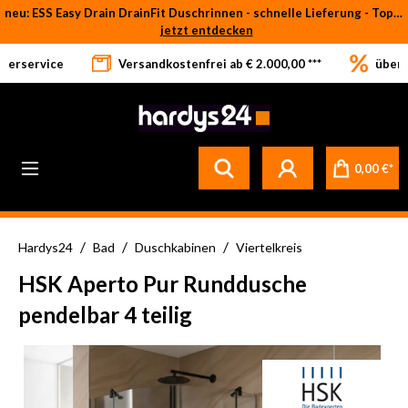
neu: ESS Easy Drain DrainFit Duschrinnen - schnelle Lieferung - Top-Preise
Zum Hauptinhalt springen
jetzt entdecken
eferservice
Versandkostenfrei ab € 2.000,00 ***
über 
0,00 €*
/
/
/
Hardys24
Bad
Duschkabinen
Viertelkreis
HSK Aperto Pur Runddusche
pendelbar 4 teilig
Bildergalerie überspringen