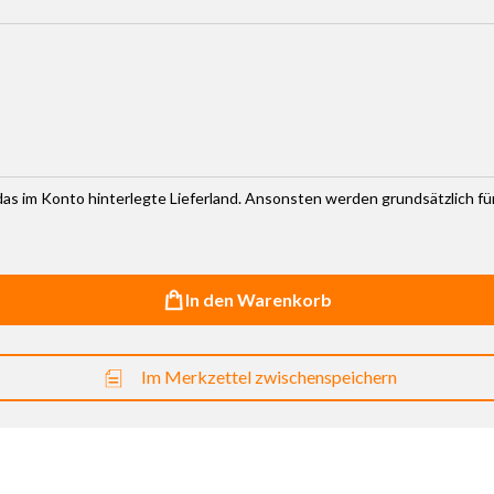
haltflächen um die Anzahl zu erhöhen oder zu reduzieren.
r das im Konto hinterlegte Lieferland. Ansonsten werden grundsätzlich f
In den Warenkorb
Im Merkzettel zwischenspeichern