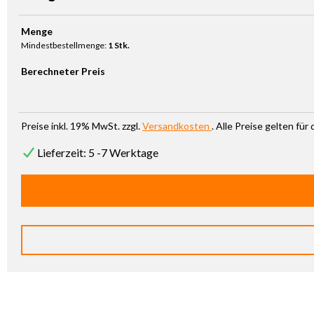
Produkt Anzahl: Gib den gewünschten Wert ein oder benutze die Sc
Menge
Mindestbestellmenge:
1 Stk.
Berechneter Preis
Preise inkl. 19% MwSt. zzgl.
Versandkosten
. Alle Preise gelten fü
Lieferzeit: 5 -7 Werktage