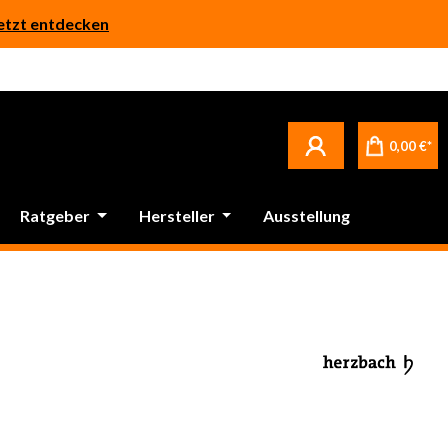
etzt entdecken
Betrifft ausschließlich bei Bestellware-Fliesen: aufgrund der Werksferien in Italien und Spanien kommt es zu Verzögerungen bei der Verladung. Sämtliche Lagerware (sofort verfügbar) sowie alle anderen Produktgruppen versenden wir weiterhin regulär
0,00 €*
Ratgeber
Hersteller
Ausstellung