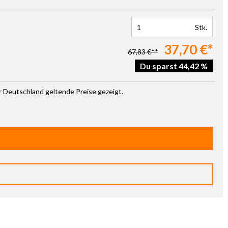
Stk.
37,70 €*
67,83 €**
Du sparst 44,42 %
ür Deutschland geltende Preise gezeigt.