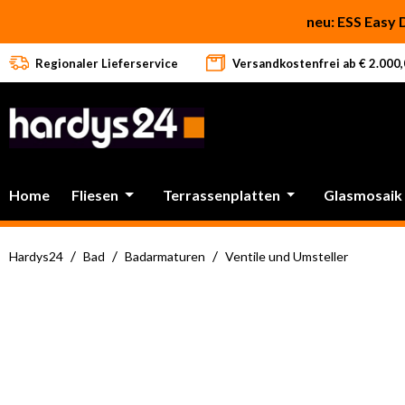
 Hauptinhalt springen
Zur Suche springen
Zur Hauptnavigation springen
neu: ESS Easy 
Regionaler Lieferservice
Versandkostenfrei ab € 2.000,0
Home
Fliesen
Terrassenplatten
Glasmosaik
/
/
/
Hardys24
Bad
Badarmaturen
Ventile und Umsteller
Bildergalerie überspringen